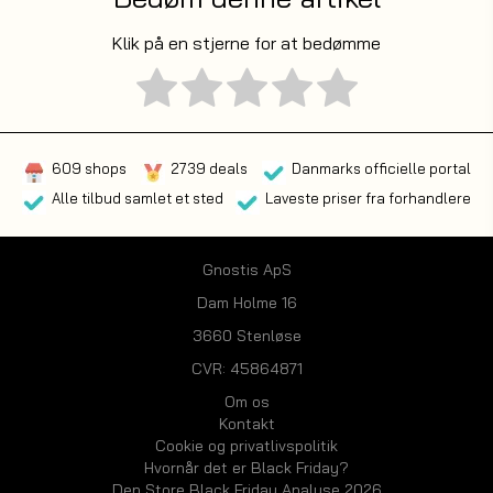
Klik på en stjerne for at bedømme
609 shops
2739 deals
Danmarks officielle portal
Alle tilbud samlet et sted
Laveste priser fra forhandlere
Gnostis ApS
Dam Holme 16
3660 Stenløse
CVR: 45864871
Om os
Kontakt
Cookie og privatlivspolitik
Hvornår det er Black Friday?
Den Store Black Friday Analyse 2026