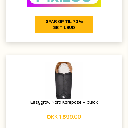
SPAR OP TIL 70%
SE TILBUD
Easygrow Nord Kørepose – black
DKK
1.599,00