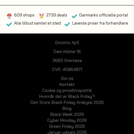
609 shops
2739 deals
Danmarks officielle portal
Alle tilbud samlet et sted
Laveste priser fra forhandlere
Gnostis ApS
Dam Holme 16
3660 Stenløse
CVR: 45864871
Om os
Kontakt
Cookie og privatlivspolitik
Hvornår det er Black Friday?
Den Store Black Friday Analyse 2026
Blog
Black Week 2026
Cyber Monday 2026
Green Friday 2026
Januar udsalg 2026