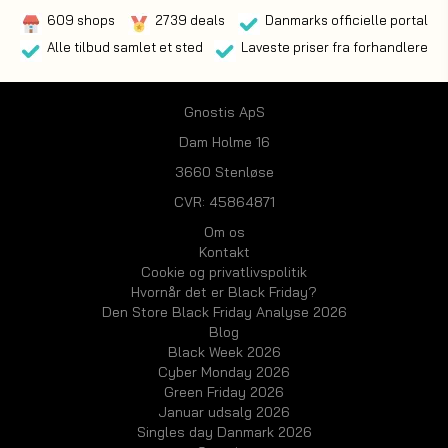
609 shops
2739 deals
Danmarks officielle portal
Alle tilbud samlet et sted
Laveste priser fra forhandlere
Gnostis ApS
Dam Holme 16
3660 Stenløse
CVR: 45864871
Om os
Kontakt
Cookie og privatlivspolitik
Hvornår det er Black Friday?
Den Store Black Friday Analyse 2026
Blog
Black Week 2026
Cyber Monday 2026
Green Friday 2026
Januar udsalg 2026
Singles day Danmark 2026