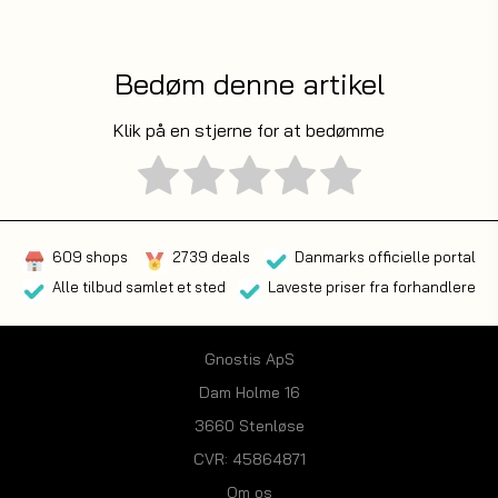
Bedøm denne artikel
Klik på en stjerne for at bedømme
609 shops
2739 deals
Danmarks officielle portal
Alle tilbud samlet et sted
Laveste priser fra forhandlere
Gnostis ApS
Dam Holme 16
3660 Stenløse
CVR: 45864871
Om os