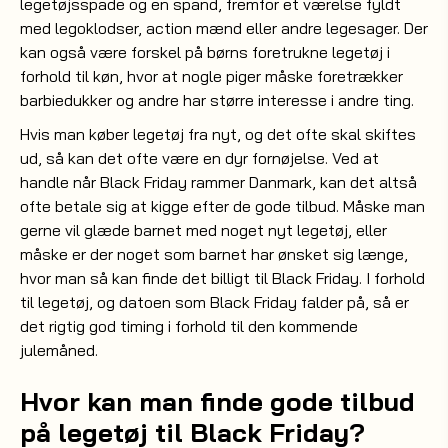
legetøjsspade og en spand, fremfor et værelse fyldt
med legoklodser, action mænd eller andre legesager. Der
kan også være forskel på børns foretrukne legetøj i
forhold til køn, hvor at nogle piger måske foretrækker
barbiedukker og andre har større interesse i andre ting.
Hvis man køber legetøj fra nyt, og det ofte skal skiftes
ud, så kan det ofte være en dyr fornøjelse. Ved at
handle når Black Friday rammer Danmark, kan det altså
ofte betale sig at kigge efter de gode tilbud. Måske man
gerne vil glæde barnet med noget nyt legetøj, eller
måske er der noget som barnet har ønsket sig længe,
hvor man så kan finde det billigt til Black Friday. I forhold
til legetøj, og datoen som Black Friday falder på, så er
det rigtig god timing i forhold til den kommende
julemåned.
Hvor kan man finde gode tilbud
på legetøj til Black Friday?