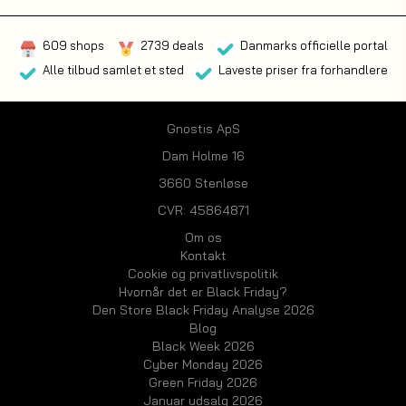
609 shops
2739 deals
Danmarks officielle portal
Alle tilbud samlet et sted
Laveste priser fra forhandlere
Gnostis ApS
Dam Holme 16
3660 Stenløse
CVR: 45864871
Om os
Kontakt
Cookie og privatlivspolitik
Hvornår det er Black Friday?
Den Store Black Friday Analyse 2026
Blog
Black Week 2026
Cyber Monday 2026
Green Friday 2026
Januar udsalg 2026