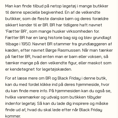
Man kan finde tilbud på netop legetøj i mange butikker
til denne specielle begivenhed. En af de velkendte
butikker, som de fleste danske børn og deres forældre
sikkert kender til er BR. BR har tidligere haft navnet
’Fætter BR’, som mange husker virksomheden for.
Fætter BR har en lang historie bag sig og blev grundlagt
tilbage i 1950. Navnet BR stammer fra grundlæggeren af
kæden, efter navnet Børge Rasmussen. Når man tænker
på fætter BR, hvad enten man er barn eller voksen, så
tænker mange på den velkendte figur, eller maskot som
er kendetegnet for legetøjskæden.
For at læse mere om BR og Black Friday i denne butik,
kan du med fordel klikke ind på deres hjemmeside, hvor
du kan finde mere info. På hjemmesiden kan du også se,
hvilke varemærker og udvalg som butikken tilbyder
indenfor legetøj. Så kan du lade dig inspirere og måske
finde ud af, hvad du skal lede efter når Black Friday
kommer.