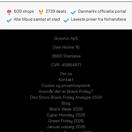
609 shops
2739 deals
Danmarks officielle portal
Alle tilbud samlet et sted
Laveste priser fra forhandlere
Gnostis ApS
Dam Holme 16
3660 Stenløse
CVR: 45864871
Om os
Kontakt
Cookie og privatlivspolitik
Hvornår det er Black Friday?
Den Store Black Friday Analyse 2026
Blog
Black Week 2026
Cyber Monday 2026
Green Friday 2026
Januar udsalg 2026