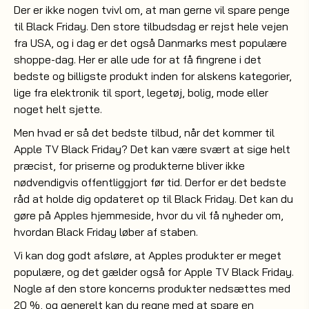
Der er ikke nogen tvivl om, at man gerne vil spare penge
til Black Friday. Den store tilbudsdag er rejst hele vejen
fra USA, og i dag er det også Danmarks mest populære
shoppe-dag. Her er alle ude for at få fingrene i det
bedste og billigste produkt inden for alskens kategorier,
lige fra elektronik til sport, legetøj, bolig, mode eller
noget helt sjette.
Men hvad er så det bedste tilbud, når det kommer til
Apple TV Black Friday? Det kan være svært at sige helt
præcist, for priserne og produkterne bliver ikke
nødvendigvis offentliggjort før tid. Derfor er det bedste
råd at holde dig opdateret op til Black Friday. Det kan du
gøre på Apples hjemmeside, hvor du vil få nyheder om,
hvordan Black Friday løber af staben.
Vi kan dog godt afsløre, at Apples produkter er meget
populære, og det gælder også for Apple TV Black Friday.
Nogle af den store koncerns produkter nedsættes med
20 %, og generelt kan du regne med at spare en