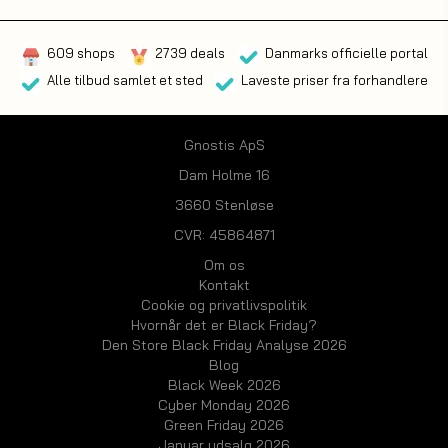
609 shops
2739 deals
Danmarks officielle portal
Alle tilbud samlet et sted
Laveste priser fra forhandlere
Gnostis ApS
Dam Holme 16
3660 Stenløse
CVR: 45864871
Om os
Kontakt
Cookie og privatlivspolitik
Hvornår det er Black Friday?
Den Store Black Friday Analyse 2026
Blog
Black Week 2026
Cyber Monday 2026
Green Friday 2026
Januar udsalg 2026