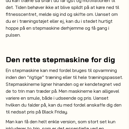
du kan træne så snart du får lyst og motivationen til
det. Tiden behøver ikke at blive spildt på at køre ned til
fitnesscentret, melde sig ind og skifte om. Uanset om
du er i træningstøjet eller ej, kan du i stedet hurtigt
hoppe på en stepmaskine derhjemme og få gang i
pulsen.
Den rette stepmaskine for dig
En stepmaskine kan med fordel bruges til opvarmning
inden den ”rigtige” træning eller til hele træningspasset.
Stepmaskinerne ligner hinanden og er kendetegnet ved
de to trin man træder på. Men maskinerne kan alligevel
variere en smule, både i udseende og pris. Uanset
hvilken du falder på, kan du med fordel anskaffe dig den
til nedsat pris på Black Friday.
Man kan få den helt enkle version, som stort set kun
inkluderer to trin, som er det essentielle ved en