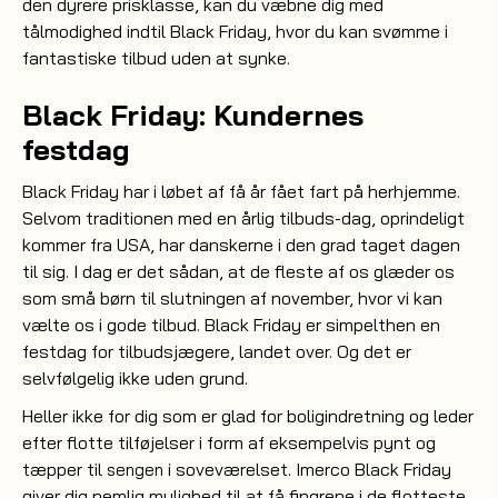
den dyrere prisklasse, kan du væbne dig med
tålmodighed indtil Black Friday, hvor du kan svømme i
fantastiske tilbud uden at synke.
Black Friday: Kundernes
festdag
Black Friday har i løbet af få år fået fart på herhjemme.
Selvom traditionen med en årlig tilbuds-dag, oprindeligt
kommer fra USA, har danskerne i den grad taget dagen
til sig. I dag er det sådan, at de fleste af os glæder os
som små børn til slutningen af november, hvor vi kan
vælte os i gode tilbud. Black Friday er simpelthen en
festdag for tilbudsjægere, landet over. Og det er
selvfølgelig ikke uden grund.
Heller ikke for dig som er glad for boligindretning og leder
efter flotte tilføjelser i form af eksempelvis pynt og
tæpper til
i soveværelset. Imerco Black Friday
sengen
giver dig nemlig mulighed til at få fingrene i de flotteste