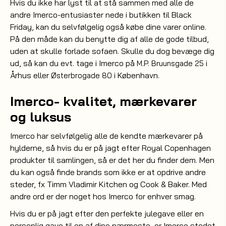
Hvis du ikke har lyst til at stå sammen med alle de
andre Imerco-entusiaster nede i butikken til Black
Friday, kan du selvfølgelig også købe dine varer online.
På den måde kan du benytte dig af alle de gode tilbud,
uden at skulle forlade sofaen. Skulle du dog bevæge dig
ud, så kan du evt. tage i Imerco på
i
M.P. Bruunsgade 25
Århus eller
i København.
Østerbrogade 80
Imerco- kvalitet, mærkevarer
og luksus
Imerco har selvfølgelig alle de kendte mærkevarer på
hylderne, så hvis du er på jagt efter Royal Copenhagen
produkter til samlingen, så er det her du finder dem. Men
du kan også finde brands som ikke er at opdrive andre
steder, fx Timm Vladimir Kitchen og Cook & Baker. Med
andre ord er der noget hos Imerco for enhver smag.
Hvis du er på jagt efter den perfekte julegave eller en
personlig gave til en af dine nærmeste, er Imerco stedet