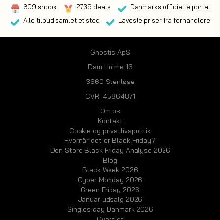
609 shops
2739 deals
Danmarks officielle portal
Alle tilbud samlet et sted
Laveste priser fra forhandlere
Gnostis ApS
Dam Holme 16
3660 Stenløse
CVR: 45864871
Om os
Kontakt
Cookie og privatlivspolitik
Hvornår det er Black Friday?
Den Store Black Friday Analyse 2026
Blog
Black Week 2026
Cyber Monday 2026
Green Friday 2026
Januar udsalg 2026
Singles day Danmark 2026
Oversigt