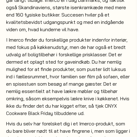
går langt tilbage. Imerco er i dag Danmarks, og faktisk
også Skandinaviens, største isenkramkæde med mere
end 160 fysiske butikker. Succesen hviler på et
kvalitetsbevidst udgangspunkt og med en indgående
viden om, hvad kunderne vil have.
I Imerco finder du forskellige produkter indenfor interiør,
med fokus på køkkenudstyr, men de har også et bredt
udvalg af boligtilbehør i forskellige prisklasser. Det er
dermed et oplagt sted for gaveindkøb. Du har nemlig
mulighed for at finde produkter, som puster lidt luksus
ind i fællesrummet, hvor familien ser film på
, eller
sofaen
en
som besøg af mange gæster. Det er
spisestuen
nemlig essentielt at have lækre møbler og tilbehør
omkring, såsom eksempelvis
i køkkenet. Hvis
lækre knive
ikke du finder det du har kigget efter, så tjek
ONYX
ud.
Cookware Black Friday tilbuddene
Hvis du selv har forelsket dig i et Imerco-produkt, som
du bare bliver nødt til at have fingrene i, men som ligger i