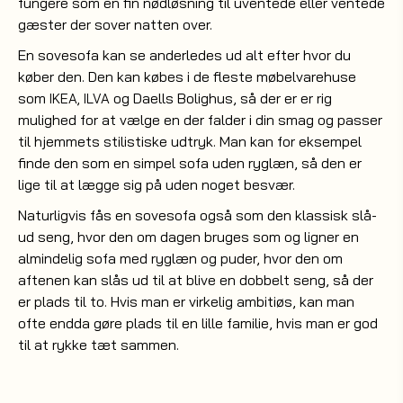
fungere som en fin nødløsning til uventede eller ventede
gæster der sover natten over.
En sovesofa kan se anderledes ud alt efter hvor du
køber den. Den kan købes i de fleste møbelvarehuse
som
og Daells Bolighus, så der er er rig
IKEA,
ILVA
mulighed for at vælge en der falder i din smag og passer
til hjemmets stilistiske udtryk. Man kan for eksempel
finde den som en simpel sofa uden ryglæn, så den er
lige til at lægge sig på uden noget besvær.
Naturligvis fås en sovesofa også som den klassisk slå-
ud seng, hvor den om dagen bruges som og ligner en
almindelig sofa med ryglæn og puder, hvor den om
aftenen kan slås ud til at blive en dobbelt seng, så der
er plads til to. Hvis man er virkelig ambitiøs, kan man
ofte endda gøre plads til en lille familie, hvis man er god
til at rykke tæt sammen.