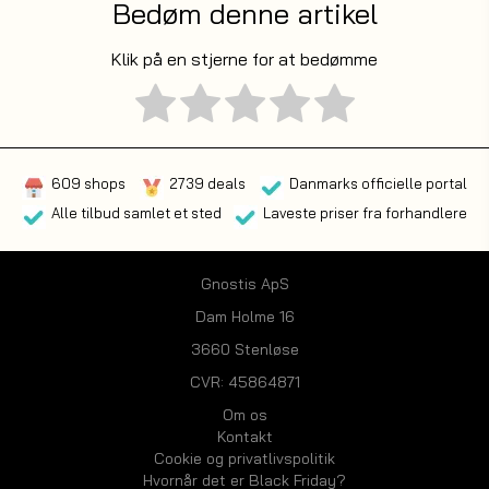
Bedøm denne artikel
Klik på en stjerne for at bedømme
609 shops
2739 deals
Danmarks officielle portal
Alle tilbud samlet et sted
Laveste priser fra forhandlere
Gnostis ApS
Dam Holme 16
3660 Stenløse
CVR: 45864871
Om os
Kontakt
Cookie og privatlivspolitik
Hvornår det er Black Friday?