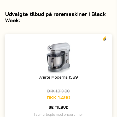
Udvalgte tilbud på røremaskiner i Black
Week:
Ariete Moderna 1589
DKK
1.919,00
DKK
1.490
SE TILBUD
I samarbejde med pricerunner