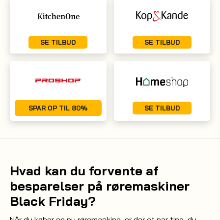
SE TILBUD
SE TILBUD
SPAR OP TIL 80%
SE TILBUD
Hvad kan du forvente af
besparelser på røremaskiner
Black Friday?
Når du køber en ny røremaskine, er der et par ting, du