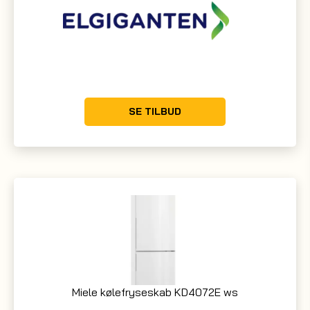
SE TILBUD
Miele kølefryseskab KD4072E ws