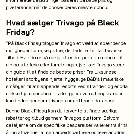
informerede beslutninger baseret på både pris og
præferencer når de booker deres næste ophold.
Hvad sælger Trivago på Black
Friday?
“På Black Friday tilbyder Trivago et væld af spændende
muligheder for rejselystne, der leder efter fantastiske
tilbud. Hvis du er på udkig efter det perfekte ophold til
din næste ferie eller forretningsrejse, kan Trivago være
din guide til at finde de bedste priser. Fra luksuriøse
hoteller i storbyens hjerte, hyggelige B&B’s i maleriske
småbyer, til afslappende resorts ved stranden og endda
unikke hjemmeophold – alle typer overnatningssteder
kan findes gennem Trivagos omfattende database.
Denne Black Friday kan du forvente at finde særlige
rabatter og tilbud gennem Trivagos platform. Selvom
detaljerne om de specifikke besparelser varierer fra år til
år og afhænger af samarbejdspartnere og leverandører,