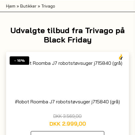
Hjem
»
Butikker
»
Trivago
Udvalgte tilbud fra Trivago på
Black Friday
- 16%
iRobot Roomba J7 robotstøvsuger j715840 (grå)
DKK
3.569,00
DKK
2.999,00