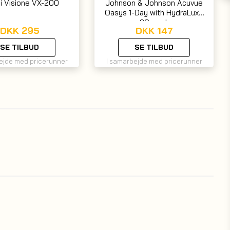
i Visione VX-200
Johnson & Johnson Acuvue
Oasys 1-Day with HydraLuxe
30-pack
DKK
295
DKK
147
SE TILBUD
SE TILBUD
ejde med pricerunner
I samarbejde med pricerunner