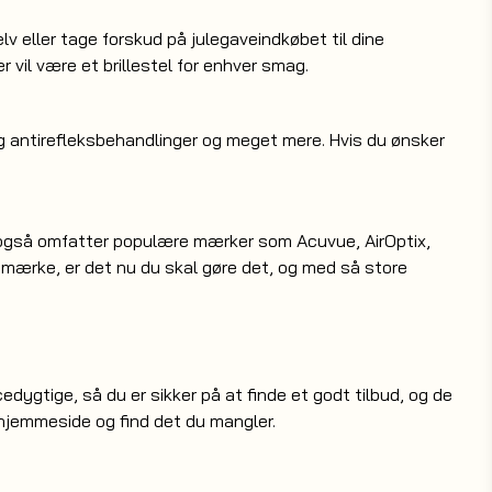
selv eller tage forskud på julegaveindkøbet til dine
r vil være et brillestel for enhver smag.
og antirefleksbehandlinger og meget mere. Hvis du ønsker
som også omfatter populære mærker som Acuvue, AirOptix,
t mærke, er det nu du skal gøre det, og med så store
edygtige, så du er sikker på at finde et godt tilbud, og de
s hjemmeside og find det du mangler.