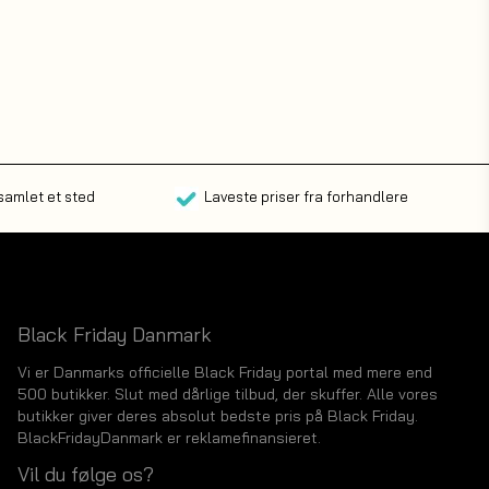
 samlet et sted
Laveste priser fra forhandlere
Black Friday Danmark
Vi er Danmarks officielle Black Friday portal med mere end
500 butikker. Slut med dårlige tilbud, der skuffer. Alle vores
butikker giver deres absolut bedste pris på Black Friday.
BlackFridayDanmark er reklamefinansieret.
Vil du følge os?