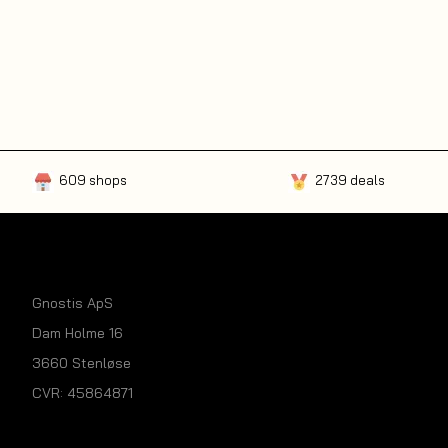
609 shops
2739 deals
Gnostis ApS
Dam Holme 16
3660 Stenløse
CVR: 45864871