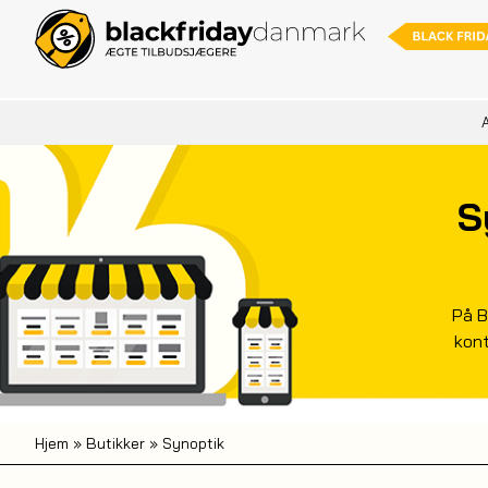
A
S
På B
kont
Hjem
»
Butikker
»
Synoptik