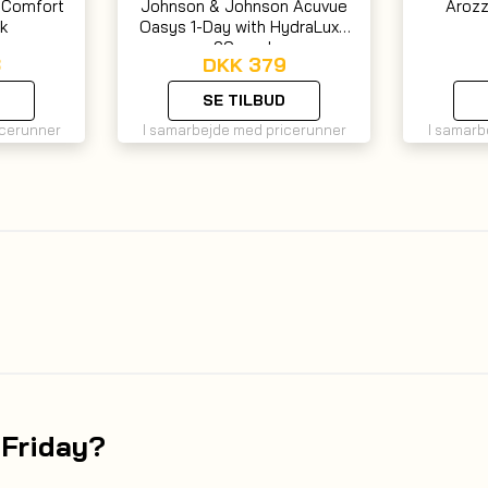
aComfort
Johnson & Johnson Acuvue
Arozz
k
Oasys 1-Day with HydraLuxe
90-pack
8
DKK
379
SE TILBUD
icerunner
I samarbejde med pricerunner
I samarb
 Friday?