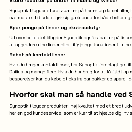
Store rabatter på briller til mænd og kvinder
Synoptik tilbyder store rabatter på herre- og damebriller, h
nærmeste. Tilbuddet gør sig gældende for både briller og sol
Spar penge på linser og ekstraudstyr
Ud over brillestel tilbyder Synoptik også rabatter på li
at opgradere dine linser eller tilføje nye funktioner til dine 
Rabat på kontaktlinser
Hvis du bruger kontaktlinser, har Synoptik fordelagtige t
Dailies og mange flere. Hvis du har brug for at få fyldt 
besparelser kan du købe et ekstra par pakker og spare i d
Hvorfor skal man så handle ved 
Synoptik tilbyder produkter i høj kvalitet med et bredt ud
har en god kundeservice, som er klar til at hjælpe dig, hv