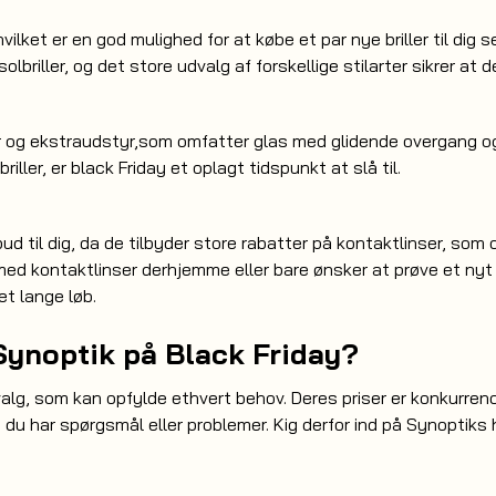
vilket er en god mulighed for at købe et par nye briller til dig 
briller, og det store udvalg af forskellige stilarter sikrer at de
nser og ekstraudstyr,som omfatter glas med glidende overgang 
briller, er black Friday et oplagt tidspunkt at slå til.
ilbud til dig, da de tilbyder store rabatter på kontaktlinser, 
op med kontaktlinser derhjemme eller bare ønsker at prøve et ny
et lange løb.
Synoptik på Black Friday?
valg, som kan opfylde ethvert behov. Deres priser er konkurrenc
is du har spørgsmål eller problemer. Kig derfor ind på Synoptik