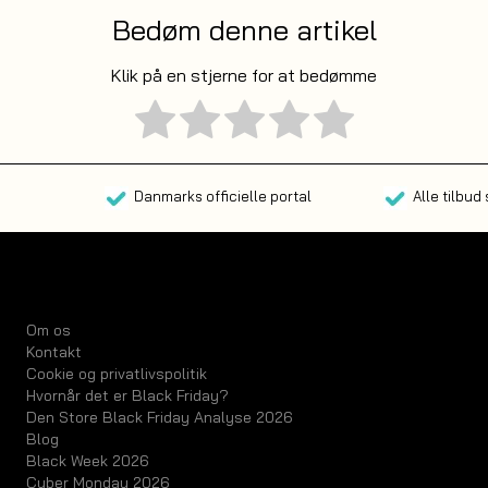
Bedøm denne artikel
Klik på en stjerne for at bedømme
Danmarks officielle portal
Alle tilbud
Om os
Kontakt
Cookie og privatlivspolitik
Hvornår det er Black Friday?
Den Store Black Friday Analyse 2026
Blog
Black Week 2026
Cyber Monday 2026