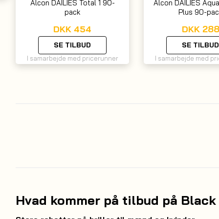
Alcon DAILIES Total 1 90-
Alcon DAILIES Aqu
pack
Plus 90-pac
DKK
454
DKK
28
SE TILBUD
SE TILBUD
I samarbejde med pricerunner
I samarbejde med pr
Hvad kommer på tilbud på Black