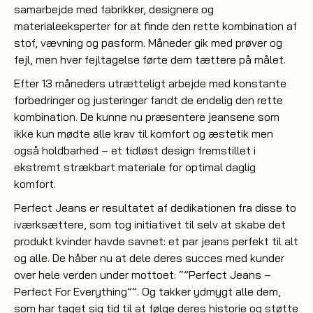
samarbejde med fabrikker, designere og
materialeeksperter for at finde den rette kombination af
stof, vævning og pasform. Måneder gik med prøver og
fejl, men hver fejltagelse førte dem tættere på målet.
Efter 13 måneders utrætteligt arbejde med konstante
forbedringer og justeringer fandt de endelig den rette
kombination. De kunne nu præsentere jeansene som
ikke kun mødte alle krav til komfort og æstetik men
også holdbarhed – et tidløst design fremstillet i
ekstremt strækbart materiale for optimal daglig
komfort.
Perfect Jeans er resultatet af dedikationen fra disse to
iværksættere, som tog initiativet til selv at skabe det
produkt kvinder havde savnet: et par jeans perfekt til alt
og alle. De håber nu at dele deres succes med kunder
over hele verden under mottoet: “”Perfect Jeans –
Perfect For Everything””. Og takker ydmygt alle dem,
som har taget sig tid til at følge deres historie og støtte