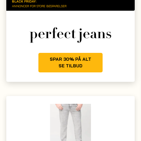
BLACK FRIDAY:
ANNONCER FOR STORE BESPARELSER
SPAR 30% PÅ ALT
SE TILBUD