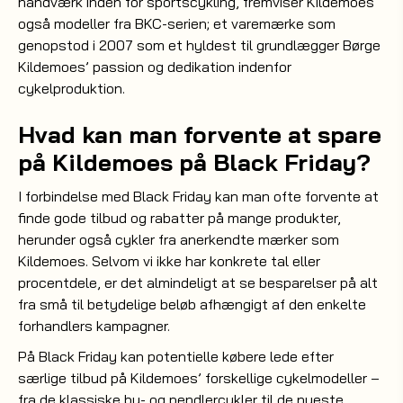
håndværk inden for sportscykling, fremviser Kildemoes
også modeller fra BKC-serien; et varemærke som
genopstod i 2007 som et hyldest til grundlægger Børge
Kildemoes’ passion og dedikation indenfor
cykelproduktion.
Hvad kan man forvente at spare
på Kildemoes på Black Friday?
I forbindelse med Black Friday kan man ofte forvente at
finde gode tilbud og rabatter på mange produkter,
herunder også cykler fra anerkendte mærker som
Kildemoes. Selvom vi ikke har konkrete tal eller
procentdele, er det almindeligt at se besparelser på alt
fra små til betydelige beløb afhængigt af den enkelte
forhandlers kampagner.
På Black Friday kan potentielle købere lede efter
særlige tilbud på Kildemoes’ forskellige cykelmodeller –
fra de klassiske by- og pendlercykler til de nyeste