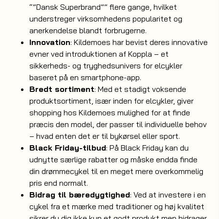
“”Dansk Superbrand”” flere gange, hvilket
understreger virksomhedens popularitet og
anerkendelse blandt forbrugerne.
Innovation
: Kildemoes har bevist deres innovative
evner ved introduktionen af Koppla – et
sikkerheds- og tryghedsunivers for elcykler
baseret på en smartphone-app.
Bredt sortiment
: Med et stadigt voksende
produktsortiment, især inden for elcykler, giver
shopping hos Kildemoes mulighed for at finde
præcis den model, der passer til individuelle behov
– hvad enten det er til bykørsel eller sport.
Black Friday-tilbud
: På Black Friday kan du
udnytte særlige rabatter og måske endda finde
din drømmecykel til en meget mere overkommelig
pris end normalt.
Bidrag til bæredygtighed
: Ved at investere i en
cykel fra et mærke med traditioner og høj kvalitet
sikrer du dig ikke kun et godt produkt men bidrager