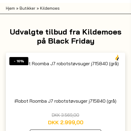
Hjem
»
Butikker
»
Kildemoes
Udvalgte tilbud fra Kildemoes
på Black Friday
- 16%
iRobot Roomba J7 robotstøvsuger j715840 (grå)
DKK
3.569,00
DKK
2.999,00