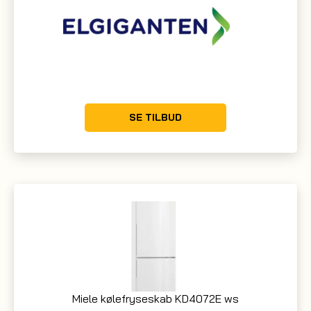
SE TILBUD
Miele kølefryseskab KD4072E ws