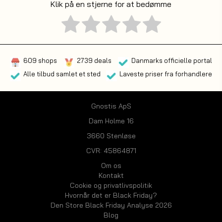
Klik på en stjerne for at bedømme
609 shops
2739 deals
Danmarks officielle portal
Alle tilbud samlet et sted
Laveste priser fra forhandlere
Gnostis ApS
Dam Holme 16
3660 Stenløse
CVR: 45864871
Om os
Kontakt
Cookie og privatlivspolitik
Hvornår det er Black Friday?
Den Store Black Friday Analyse 2026
Blog