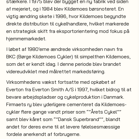
stærkere. I 1975 blev der bygget en ny fabrik ved siden
af mejeriet, og i 1984 blev Kildemoes børsnoteret. En
vigtig ændring skete i 1986, hvor Kildemoes begyndte
direkte distribution til cykelhandlere, hvilket markerede
en strategisk skift fra eksportorientering mod fokus på
hjemmemarkedet.
I løbet af 1980’erne ændrede virksomheden navn fra
BKC (Børge Kildemoes Cykler) til simpelthen Kildemoes,
som det er kendt idag. I denne periode blev brandet
videreudviklet med målrettet markedsføring.
Virksomhedens vækst fortsatte med opkøbet af
Everton fra Everton Smith A/S i 1997, hvilket bidrog til at
bevare arbejdspladser og cykelproduktion i Danmark.
Firmaets ry blev yderligere cementeret da Kildemoes-
cykler flere gange vandt priser som “”Årets Cykel””
samt blev kåret som “”Dansk Superbrand””, blandt
andet for deres evne til at levere følelsesmæssige
fordele anerkendt af forbrugerne.