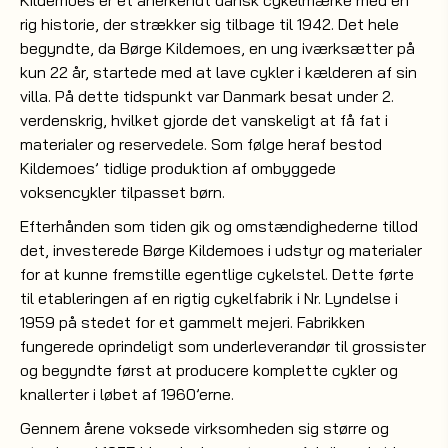
Kildemoes er et anerkendt dansk cykelmærke med en
rig historie, der strækker sig tilbage til 1942. Det hele
begyndte, da Børge Kildemoes, en ung iværksætter på
kun 22 år, startede med at lave cykler i kælderen af sin
villa. På dette tidspunkt var Danmark besat under 2.
verdenskrig, hvilket gjorde det vanskeligt at få fat i
materialer og reservedele. Som følge heraf bestod
Kildemoes’ tidlige produktion af ombyggede
voksencykler tilpasset børn.
Efterhånden som tiden gik og omstændighederne tillod
det, investerede Børge Kildemoes i udstyr og materialer
for at kunne fremstille egentlige cykelstel. Dette førte
til etableringen af en rigtig cykelfabrik i Nr. Lyndelse i
1959 på stedet for et gammelt mejeri. Fabrikken
fungerede oprindeligt som underleverandør til grossister
og begyndte først at producere komplette cykler og
knallerter i løbet af 1960’erne.
Gennem årene voksede virksomheden sig større og