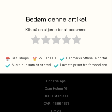
Bedøm denne artikel
Klik på en stjerne for at bedømme
609 shops
2739 deals
Danmarks officielle portal
Alle tilbud samlet et sted
Laveste priser fra forhandlere
Gnostis ApS
Dam Holme 16
3660 Stenløse
CVR: 45864871
Om os