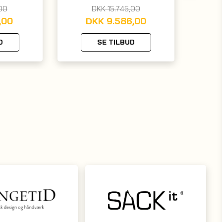
00
DKK
15.745,00
,00
DKK
9.586,00
D
SE TILBUD