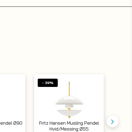
- 39%
- 30%
Pendel Ø90
Fritz Hansen Musling Pendel
Verner P
Hvid/Messing Ø55