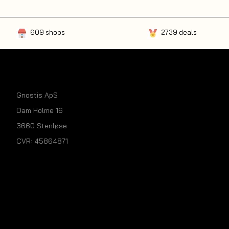
609 shops
2739 deals
Gnostis ApS
Dam Holme 16
3660 Stenløse
CVR: 45864871