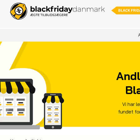
A
Andl
Bl
Vi har l
fundet fo