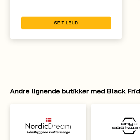
Moonlight/Valnød/Messing
DKK
1.499,00
DKK
33.995,00
Limited Edition
DKK
1.200,00
DKK
25.499,00
SE TILBUD
SE TILBUD
SE TILBUD
Andre lignende butikker med Black Fri