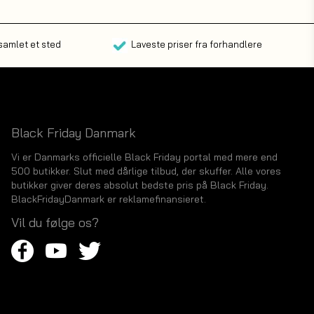
 samlet et sted
Laveste priser fra forhandlere
Black Friday Danmark
Vi er Danmarks officielle Black Friday portal med mere end
500 butikker. Slut med dårlige tilbud, der skuffer. Alle vores
butikker giver deres absolut bedste pris på Black Friday.
BlackFridayDanmark er reklamefinansieret.
Vil du følge os?