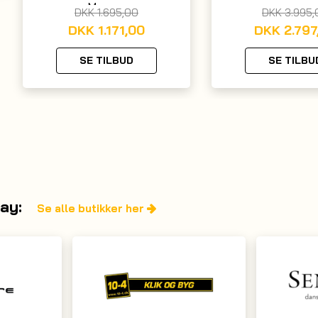
Marmor
DKK
1.695,00
DKK
3.995,
DKK
1.171,00
DKK
2.797
SE TILBUD
SE TILBU
day:
Se alle butikker her